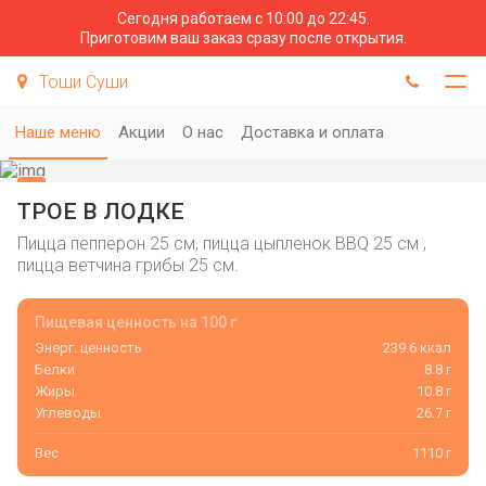
Сегодня работаем с 10:00 до 22:45.
Приготовим ваш заказ сразу после открытия.
Тоши Суши
Наше меню
Акции
О нас
Доставка и оплата
ТРОЕ В ЛОДКЕ
Пицца пепперон 25 см, пицца цыпленок BBQ 25 см ,
пицца ветчина грибы 25 см.
Пищевая ценность на 100 г
Энерг. ценность
239.6 ккал
Белки
8.8 г
Жиры
10.8 г
Углеводы
26.7 г
Вес
1110 г