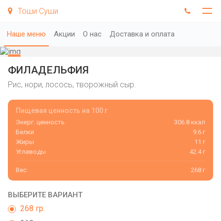
Тоши Суши
Наше меню
Акции
О нас
Доставка и оплата
ФИЛАДЕЛЬФИЯ
Рис, нори, лосось, творожный сыр.
Пищевая ценность на 100 г
Энерг. ценность
306.8 ккал
Белки
9.6 г
Жиры
11 г
Углеводы
42.4 г
Вес
268 г
ВЫБЕРИТЕ ВАРИАНТ
268 гр.